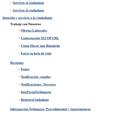
Servicio al ciudadano
Servicio al ciudadano
Atención y servicio a la ciudadanía
Trabaje con Nosotros
Ofertas Laborales
Contratación SECOP URL
Cómo Hacer una Búsqueda
Envíe su hoja de vida
Recientes
Pagos
Notificacion_estados
Notificaciones_Terceros
ImgPortalTributario
RegistroCiudadano
Información Tributaria, Procedimental y Sancionatoria