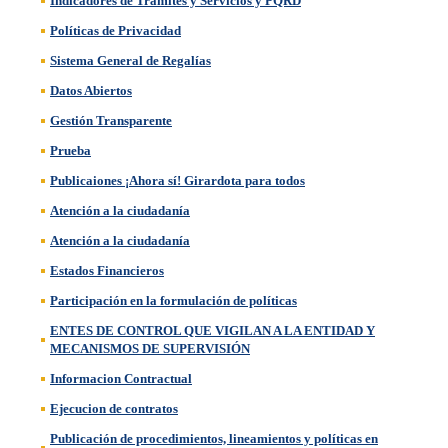
Indicadores de Trámites y Servicios y PQRD
Políticas de Privacidad
Sistema General de Regalías
Datos Abiertos
Gestión Transparente
Prueba
Publicaiones ¡Ahora sí! Girardota para todos
Atención a la ciudadanía
Atención a la ciudadanía
Estados Financieros
Participación en la formulación de políticas
ENTES DE CONTROL QUE VIGILAN A LA ENTIDAD Y
MECANISMOS DE SUPERVISIÓN
Informacion Contractual
Ejecucion de contratos
Publicación de procedimientos, lineamientos y políticas en