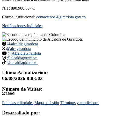
NIT: 890.980.807-1
Correo institucional:
contactenos@girardota.gov.co
Notificaciones Judiciales
@alcaldiagirardota
@alcagirardota
@AlcaldiaGirardota
@alcaldiagirardota
@alcaldiagirardota
Última Actualización:
06/08/2026 8:03:03
Número de Visitas:
2765905
Políticas editoriales
Mapas del sitio
Términos y condiciones
Desarrollado por: