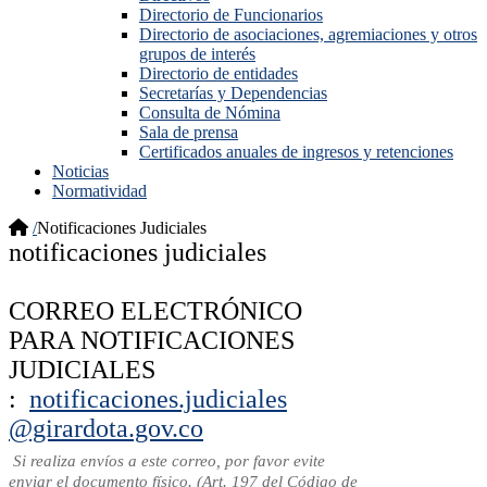
Directorio de Funcionarios
Directorio de asociaciones, agremiaciones y otros
grupos de interés
Directorio de entidades
Secretarías y Dependencias
Consulta de Nómina
Sala de prensa
Certificados anuales de ingresos y retenciones
Noticias
Normatividad
/
Notificaciones Judiciales
​notifica​ciones judiciales
CORREO ELECTRÓNICO
PARA NOTIFICACIONES
JUDICIALES​
:
notificaciones.judiciales​
@girardota.gov.co
​
Si realiza envíos a este correo, por favor evite
enviar el documento fís​ico. (Art. 197 del Código de