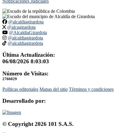
Notificaciones Judiciales
@alcaldiagirardota
@alcagirardota
@AlcaldiaGirardota
@alcaldiagirardota
@alcaldiagirardota
Última Actualización:
06/08/2026 8:03:03
Número de Visitas:
2766029
Políticas editoriales
Mapas del sitio
Términos y condiciones
Desarrollado por:
© Copyright
2026
101 S.A.S.