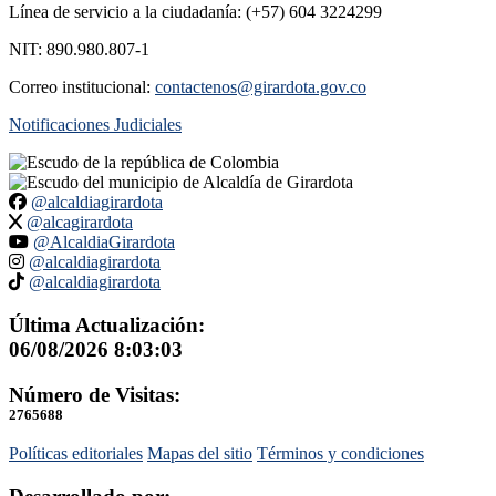
Línea de servicio a la ciudadanía: (+57) 604 3224299
NIT: 890.980.807-1
Correo institucional:
contactenos@girardota.gov.co
Notificaciones Judiciales
@alcaldiagirardota
@alcagirardota
@AlcaldiaGirardota
@alcaldiagirardota
@alcaldiagirardota
Última Actualización:
06/08/2026 8:03:03
Número de Visitas:
2765688
Políticas editoriales
Mapas del sitio
Términos y condiciones