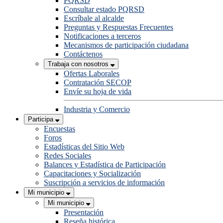
PQRSD
Consultar estado PQRSD
Escríbale al alcalde
Preguntas y Respuestas Frecuentes
Notificaciones a terceros
Mecanismos de participación ciudadana
Contáctenos
Trabaja con nosotros
Ofertas Laborales
Contratación SECOP
Envíe su hoja de vida
Industria y Comercio
Participa
Encuestas
Foros
Estadísticas del Sitio Web
Redes Sociales
Balances y Estadística de Participación
Capacitaciones y Socialización
Suscripción a servicios de información
Mi municipio
Mi municipio
Presentación
Reseña histórica